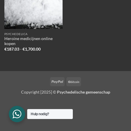
PSYCHEDELICA
Heroïne medicijnen online
kopen
Prijsklasse:
€
187.03
-
€
1,700.00
€187.03
tot
€1,700.00
PayPal
BitCoin
Copyright [2025] ©
Psychedelische gemeenschap
Hulp nodig?