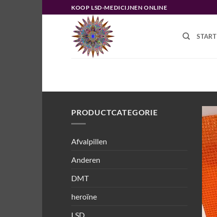
Ga
KOOP LSD-MEDICIJNEN ONLINE
naar
inhoud
START
HOME
/
PRODUCTEN GETAGGED “K
PRODUCTCATEGORIE
Afvalpillen
Anderen
DMT
heroïne
LSD