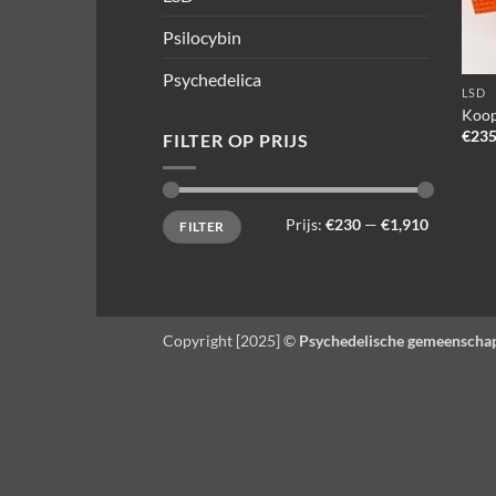
Psilocybin
Psychedelica
LSD
Koop
€
235
FILTER OP PRIJS
Min.
Max.
Prijs:
€230
—
€1,910
FILTER
prijs
prijs
Copyright [2025] ©
Psychedelische gemeenscha