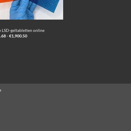
 LSD-geltabletten online
Prijsklasse:
.68
-
€
1,900.50
€235.68
tot
€1,900.50
p