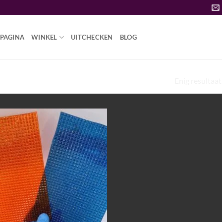
PAGINA
WINKEL
UITCHECKEN
BLOG
Enig resultaat
UN JE EEN OVERDOSIS LSD KRIJGEN”
Add to
wishlist