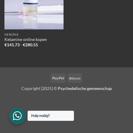
HEROÏNE
Ketamine online kopen
Prijsklasse:
€
141.73
-
€
280.55
€141.73
tot
€280.55
PayPal
BitCoin
Copyright [2025] ©
Psychedelische gemeenschap
Hulp nodig?