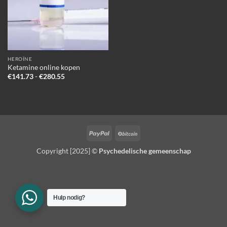
HEROÏNE
Ketamine online kopen
Prijsklasse:
€
141.73
-
€
280.55
€141.73
tot
€280.55
PayPal
BitCoin
Copyright [2025] ©
Psychedelische gemeenschap
Hulp nodig?