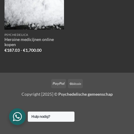
PSYCHEDELICA
Heroïne medicijnen online
kopen
Prijsklasse:
€
187.03
-
€
1,700.00
€187.03
tot
€1,700.00
PayPal
BitCoin
Copyright [2025] ©
Psychedelische gemeenschap
Hulp nodig?