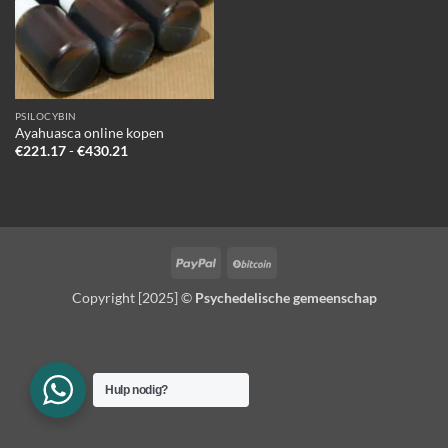
PSILOCYBIN
Ayahuasca online kopen
Prijsklasse:
€
221.17
-
€
430.21
€221.17
tot
€430.21
PayPal
BitCoin
Copyright [2025] ©
Psychedelische gemeenschap
Hulp nodig?