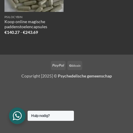
PSILOCYBIN
Koop online magische
paddenstoelencapsules
Prijsklasse:
€
140.27
-
€
243.69
€140.27
tot
€243.69
PayPal
BitCoin
Copyright [2025] ©
Psychedelische gemeenschap
Hulp nodig?