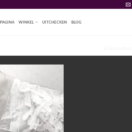
PAGINA
WINKEL
UITCHECKEN
BLOG
Enig resultaat
INGREDIËNTEN IN METHAMFETAMINE”
Add to
wishlist