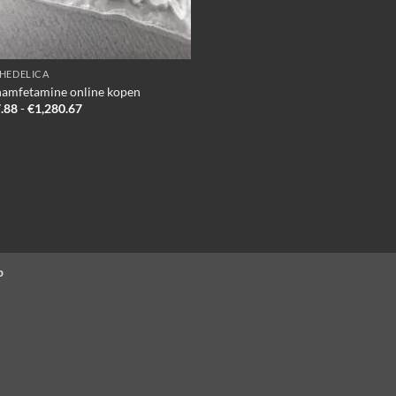
HEDELICA
amfetamine online kopen
Prijsklasse:
.88
-
€
1,280.67
€237.88
tot
€1,280.67
p