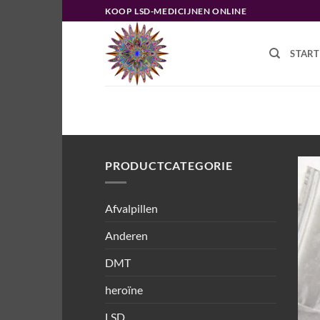
Ga
KOOP LSD-MEDICIJNEN ONLINE
naar
inhoud
START
HOME
/
PRODUCTEN GETAGGED “
PRODUCTCATEGORIE
Afvalpillen
Anderen
DMT
heroïne
LSD