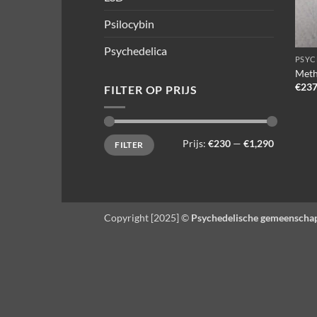
Psilocybin
Psychedelica
PSYC
Meth
€
237
FILTER OP PRIJS
Min.
Max.
Prijs:
€230
—
€1,290
FILTER
prijs
prijs
Copyright [2025] ©
Psychedelische gemeenscha