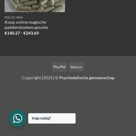
PSILOCYBIN
Koop online magische
paddenstoelencapsules
Prijsklasse:
€
140.27
-
€
243.69
€140.27
tot
€243.69
PayPal
BitCoin
Copyright [2025] ©
Psychedelische gemeenschap
Hulp nodig?