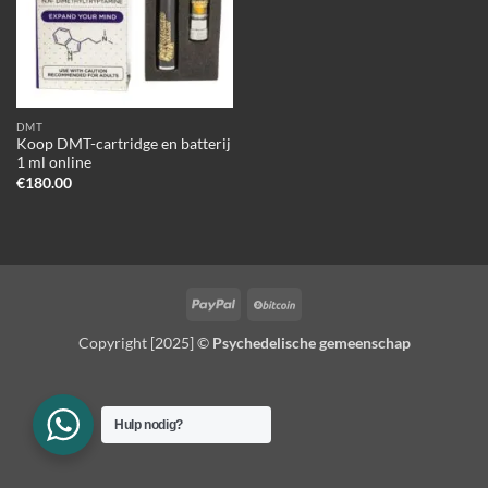
DMT
Koop DMT-cartridge en batterij
1 ml online
€
180.00
PayPal
BitCoin
Copyright [2025] ©
Psychedelische gemeenschap
Hulp nodig?