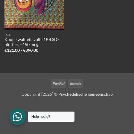
LSD
Koop kwaliteitsvolle 1P-LSD-
blotters –150 mcg
Prijsklasse:
€
121.00
-
€
390.00
€121.00
tot
€390.00
PayPal
BitCoin
Copyright [2025] ©
Psychedelische gemeenschap
Hulp nodig?