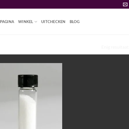
PAGINA
WINKEL
UITCHECKEN
BLOG
Enig resultaat
OEVEEL KOST EEN GRAM PCP-POEDER”
Add to
wishlist