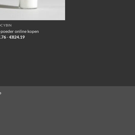
OCYBIN
poeder online kopen
Prijsklasse:
.76
-
€
824.19
€117.76
tot
€824.19
p