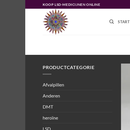
Ga
KOOP LSD-MEDICIJNEN ONLINE
naar
inhoud
START
HOME
/
PRODUCTEN GETAGGED “H
PRODUCTCATEGORIE
Afvalpillen
Anderen
DMT
heroïne
LSD