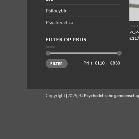
Psilocybin
Psychedelica
PSIL
PCP-
€
117
FILTER OP PRIJS
Min.
Max.
Prijs:
€110
—
€830
FILTER
prijs
prijs
Copyright [2025] ©
Psychedelische gemeenscha