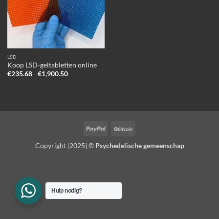
LSD
Koop LSD-geltabletten online
Prijsklasse:
€
235.68
-
€
1,900.50
€235.68
tot
€1,900.50
PayPal
BitCoin
Copyright [2025] ©
Psychedelische gemeenschap
Hulp nodig?