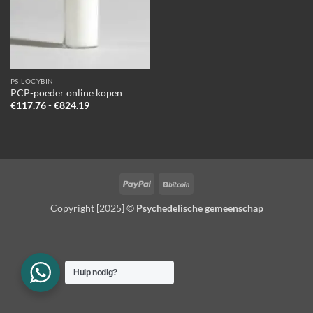
PSILOCYBIN
PCP-poeder online kopen
Prijsklasse:
€
117.76
-
€
824.19
€117.76
tot
€824.19
PayPal
BitCoin
Copyright [2025] ©
Psychedelische gemeenschap
Hulp nodig?