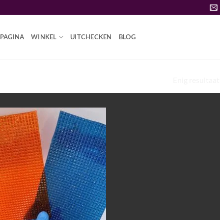
PAGINA
WINKEL
UITCHECKEN
BLOG
Enig resultaat
OE NEEM JE ZUURGELTABLETTEN”
Add to
wishlist