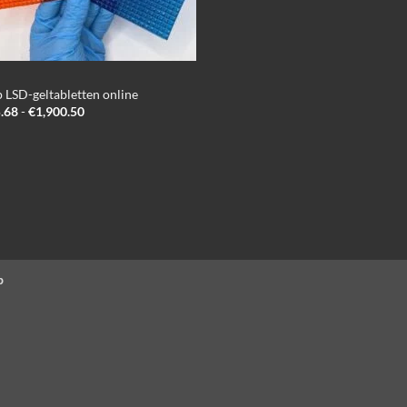
 LSD-geltabletten online
Prijsklasse:
.68
-
€
1,900.50
€235.68
tot
€1,900.50
p