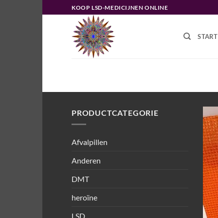
Ga
KOOP LSD-MEDICIJNEN ONLINE
naar
inhoud
START
HOME
/
PRODUCTEN GETAGGED “H
PRODUCTCATEGORIE
Afvalpillen
Anderen
DMT
heroïne
LSD