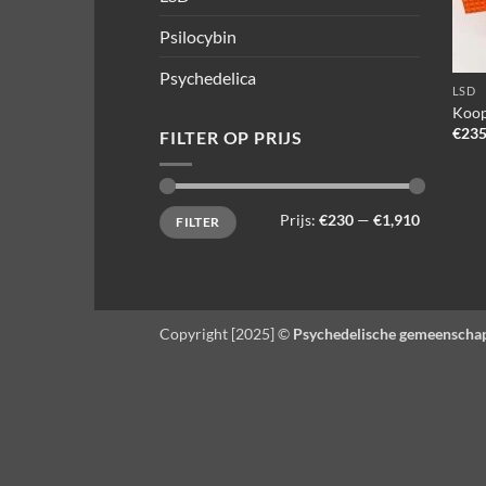
Psilocybin
Psychedelica
LSD
Koop
€
235
FILTER OP PRIJS
Min.
Max.
Prijs:
€230
—
€1,910
FILTER
prijs
prijs
Copyright [2025] ©
Psychedelische gemeenscha