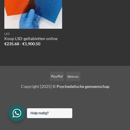
LSD
Koop LSD-geltabletten online
Prijsklasse:
€
235.68
-
€
1,900.50
€235.68
tot
€1,900.50
PayPal
BitCoin
Copyright [2025] ©
Psychedelische gemeenschap
Hulp nodig?