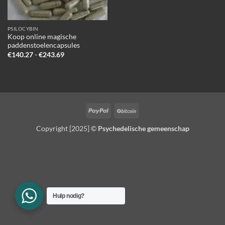
PSILOCYBIN
Koop online magische
paddenstoelencapsules
Prijsklasse:
€
140.27
-
€
243.69
€140.27
tot
€243.69
PayPal
BitCoin
Copyright [2025] ©
Psychedelische gemeenschap
Hulp nodig?