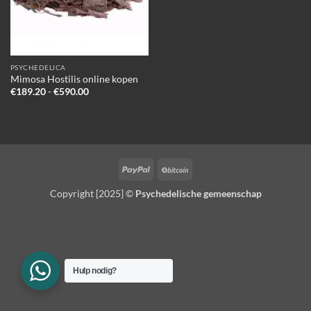
PSYCHEDELICA
Mimosa Hostilis online kopen
Prijsklasse:
€
189.20
-
€
590.00
€189.20
tot
€590.00
PayPal
BitCoin
Copyright [2025] ©
Psychedelische gemeenschap
Hulp nodig?