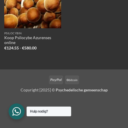
PSILOCYBIN
Koop Psilocybe Azurenses
online
Prijsklasse:
€
124.55
-
€
580.00
€124.55
tot
€580.00
PayPal
BitCoin
Copyright [2025] ©
Psychedelische gemeenschap
Hulp nodig?