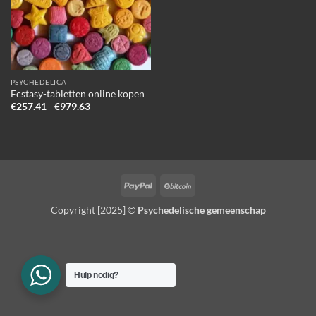
PSYCHEDELICA
Ecstasy-tabletten online kopen
Prijsklasse:
€
257.41
-
€
979.63
€257.41
tot
€979.63
PayPal
BitCoin
Copyright [2025] ©
Psychedelische gemeenschap
Hulp nodig?