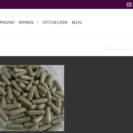
PAGINA
WINKEL
UITCHECKEN
BLOG
Enig resultaat
HOE BEWAAR JE PADDENSTOELEN”
Add to
wishlist