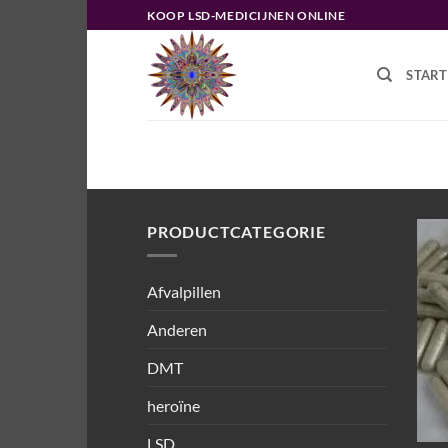
Ga
KOOP LSD-MEDICIJNEN ONLINE
naar
inhoud
START
HOME
/
PRODUCTEN GETAGGED “
PRODUCTCATEGORIE
Afvalpillen
Anderen
DMT
heroïne
LSD