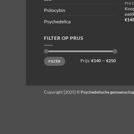
PSIL
Koop
Psilocybin
padd
€
140
Psychedelica
FILTER OP PRIJS
Min.
Max.
Prijs:
€140
—
€250
FILTER
prijs
prijs
Copyright [2025] ©
Psychedelische gemeenscha