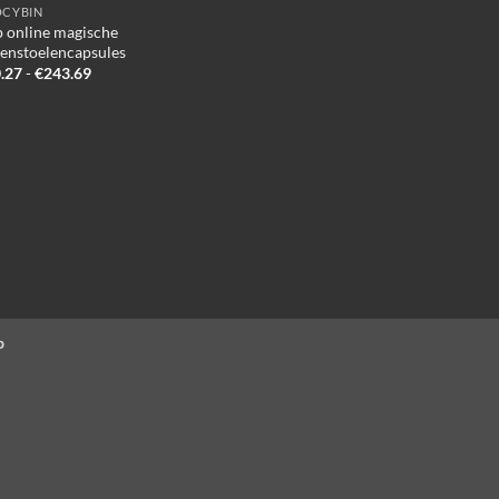
OCYBIN
 online magische
enstoelencapsules
Prijsklasse:
.27
-
€
243.69
€140.27
tot
€243.69
p