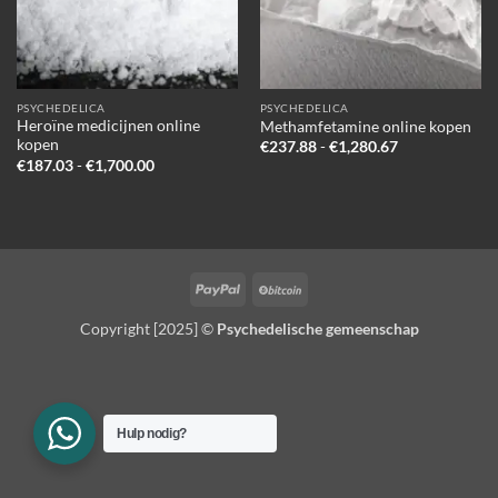
PSYCHEDELICA
PSYCHEDELICA
Heroïne medicijnen online
Methamfetamine online kopen
kopen
Prijsklasse:
€
237.88
-
€
1,280.67
€237.88
Prijsklasse:
€
187.03
-
€
1,700.00
tot
€187.03
€1,280.67
tot
€1,700.00
PayPal
BitCoin
Copyright [2025] ©
Psychedelische gemeenschap
Hulp nodig?