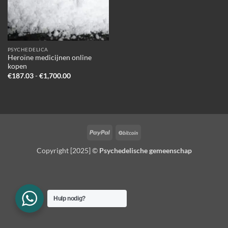
PSYCHEDELICA
Heroïne medicijnen online
kopen
Prijsklasse:
€
187.03
-
€
1,700.00
€187.03
tot
€1,700.00
PayPal
BitCoin
Copyright [2025] ©
Psychedelische gemeenschap
Hulp nodig?