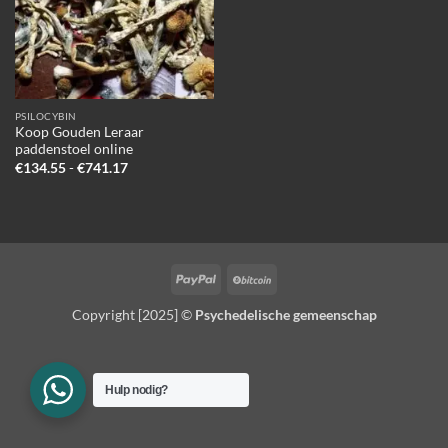
PSILOCYBIN
Koop Gouden Leraar
paddenstoel online
Prijsklasse:
€
134.55
-
€
741.17
€134.55
tot
€741.17
PayPal
BitCoin
Copyright [2025] ©
Psychedelische gemeenschap
Hulp nodig?