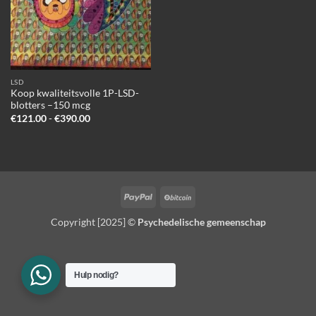
LSD
Koop kwaliteitsvolle 1P-LSD-
blotters –150 mcg
Prijsklasse:
€
121.00
-
€
390.00
€121.00
tot
€390.00
PayPal
BitCoin
Copyright [2025] ©
Psychedelische gemeenschap
Hulp nodig?