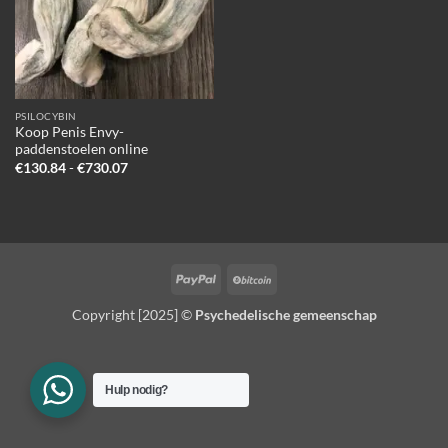
PSILOCYBIN
Koop Penis Envy-
paddenstoelen online
Prijsklasse:
€
130.84
-
€
730.07
€130.84
tot
€730.07
PayPal
BitCoin
Copyright [2025] ©
Psychedelische gemeenschap
Hulp nodig?