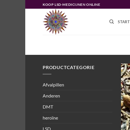
Ga
KOOP LSD-MEDICIJNEN ONLINE
naar
inhoud
START
HOME
/
PRODUCTEN GETAGGED “
PADDENSTOEL”
PRODUCTCATEGORIE
Afvalpillen
Anderen
DMT
heroïne
LSD