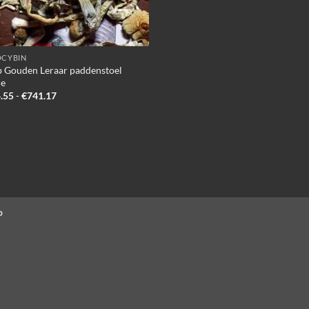
OCYBIN
 Gouden Leraar paddenstoel
ne
Prijsklasse:
.55
-
€
741.17
€134.55
tot
€741.17
p