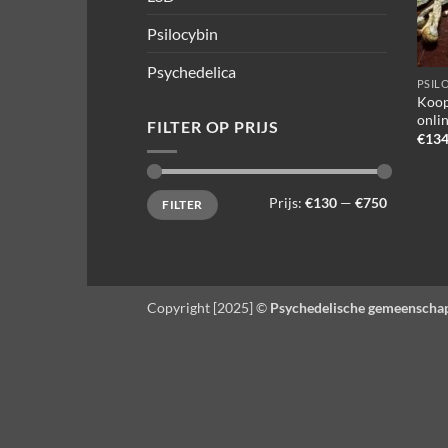
Psilocybin
Psychedelica
PSIL
Koop
onli
FILTER OP PRIJS
€
134
Min.
Max.
Prijs:
€130
—
€750
FILTER
prijs
prijs
Copyright [2025] ©
Psychedelische gemeenscha