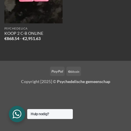
PSYCHEDELICA
KOOP 2 C-B ONLINE
Prijsklasse:
€
868.54
-
€
2,951.63
€868.54
tot
€2,951.63
PayPal
BitCoin
Copyright [2025] ©
Psychedelische gemeenschap
Hulp nodig?