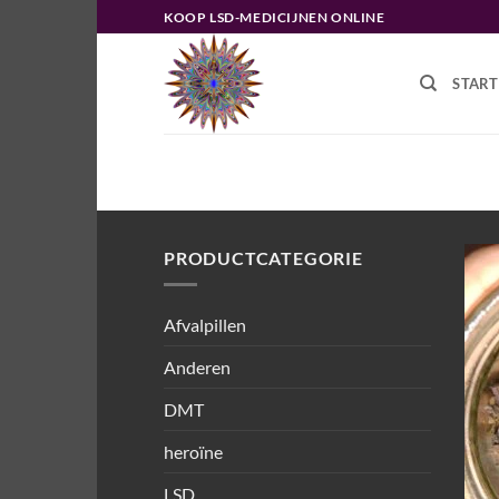
Ga
KOOP LSD-MEDICIJNEN ONLINE
naar
inhoud
START
HOME
/
PRODUCTEN GETAGGED “
PRODUCTCATEGORIE
Afvalpillen
Anderen
DMT
heroïne
LSD