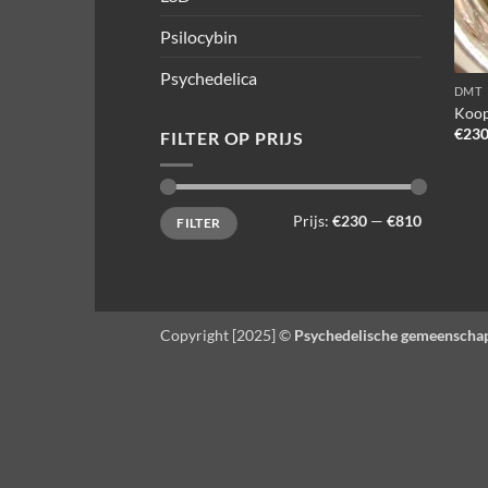
Psilocybin
Psychedelica
DMT
Koop
€
230
FILTER OP PRIJS
Min.
Max.
Prijs:
€230
—
€810
FILTER
prijs
prijs
Copyright [2025] ©
Psychedelische gemeenscha