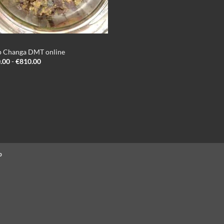
 Changa DMT online
Prijsklasse:
.00
-
€
810.00
€230.00
tot
€810.00
p