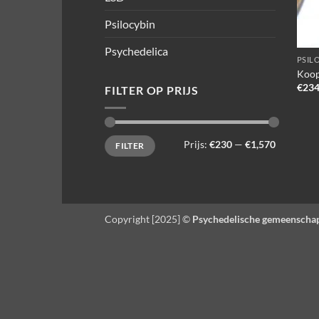
Psilocybin
Psychedelica
PSIL
Koop
€
234
FILTER OP PRIJS
Min.
Max.
Prijs:
€230
—
€1,570
FILTER
prijs
prijs
Copyright [2025] ©
Psychedelische gemeenscha