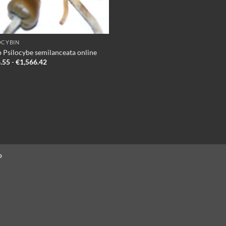
OCYBIN
 Psilocybe semilanceata online
Prijsklasse:
.55
-
€
1,566.42
€234.55
tot
€1,566.42
p