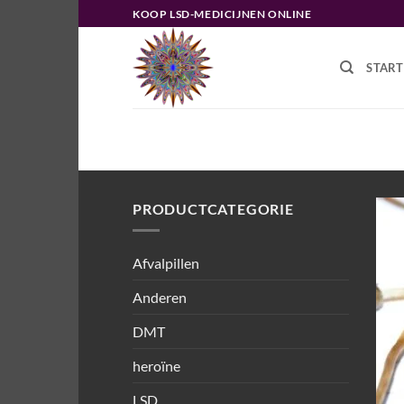
Ga
KOOP LSD-MEDICIJNEN ONLINE
naar
inhoud
START
HOME
/
PRODUCTEN GETAGGED “D
PRODUCTCATEGORIE
Afvalpillen
Anderen
DMT
heroïne
LSD