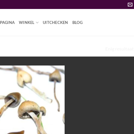
PAGINA
WINKEL
UITCHECKEN
BLOG
Enig resultaat
OSERING PSILOCYBE SEMILANCEATA”
Add to
wishlist