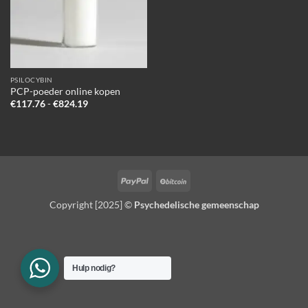
PSILOCYBIN
PCP-poeder online kopen
Prijsklasse:
€
117.76
-
€
824.19
€117.76
tot
€824.19
PayPal
BitCoin
Copyright [2025] ©
Psychedelische gemeenschap
Hulp nodig?