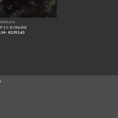
HEDELICA
P 2 C-B ONLINE
Prijsklasse:
.54
-
€
2,951.63
€868.54
tot
€2,951.63
p