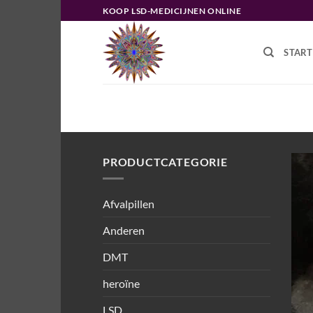
Ga
KOOP LSD-MEDICIJNEN ONLINE
naar
inhoud
START
HOME
/
PRODUCTEN GETAGGED “
PRODUCTCATEGORIE
Afvalpillen
Anderen
DMT
heroïne
LSD