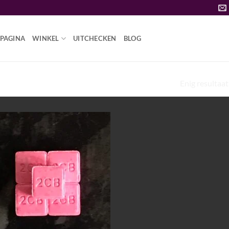
PAGINA
WINKEL
UITCHECKEN
BLOG
Enig resultaat
#DOPE”
Add to
wishlist