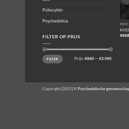
Psilocybin
Psychedelica
PSYC
KOO
€
868
FILTER OP PRIJS
Min.
Max.
Prijs:
€860
—
€2,960
FILTER
prijs
prijs
Copyright [2025] ©
Psychedelische gemeenscha