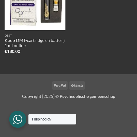
DMT
Koop DMT-cartridge en batterij
1 ml online
€
180.00
PayPal
BitCoin
Copyright [2025] ©
Psychedelische gemeenschap
Hulp nodig?