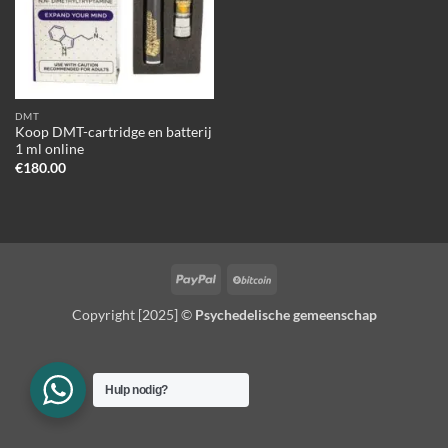
DMT
Koop DMT-cartridge en batterij
1 ml online
€
180.00
PayPal
BitCoin
Copyright [2025] ©
Psychedelische gemeenschap
Hulp nodig?