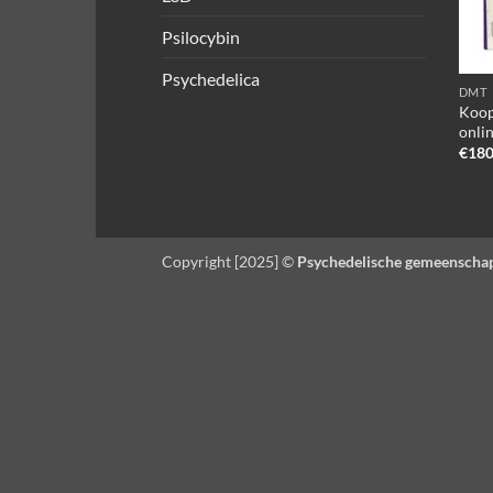
Psilocybin
Psychedelica
DMT
Koop
onli
€
180
Copyright [2025] ©
Psychedelische gemeenscha