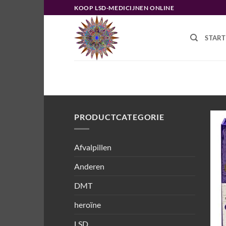
Ga
KOOP LSD-MEDICIJNEN ONLINE
naar
inhoud
START
HOME
/
PRODUCTEN GETAGGED “
PRODUCTCATEGORIE
Afvalpillen
Anderen
DMT
heroïne
LSD