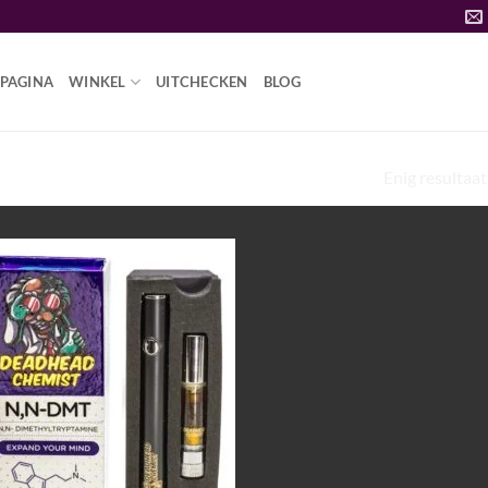
PAGINA
WINKEL
UITCHECKEN
BLOG
Enig resultaat
DMT VAPE PEN PORTO”
Add to
wishlist