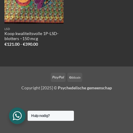
LSD
Koop kwaliteitsvolle 1P-LSD-
blotters –150 mcg
Prijsklasse:
€
121.00
-
€
390.00
€121.00
tot
€390.00
PayPal
BitCoin
Copyright [2025] ©
Psychedelische gemeenschap
Hulp nodig?