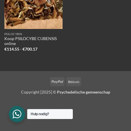
PSILOCYBIN
Koop PSILOCYBE CUBENSIS
online
Prijsklasse:
€
114.55
-
€
700.17
€114.55
tot
€700.17
PayPal
BitCoin
Copyright [2025] ©
Psychedelische gemeenschap
Hulp nodig?