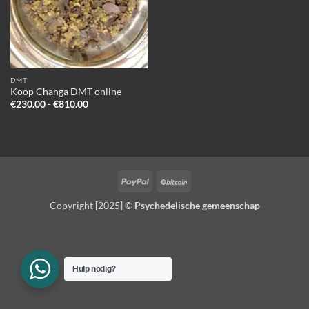
DMT
Koop Changa DMT online
Prijsklasse:
€
230.00
-
€
810.00
€230.00
tot
€810.00
PayPal
BitCoin
Copyright [2025] ©
Psychedelische gemeenschap
Hulp nodig?