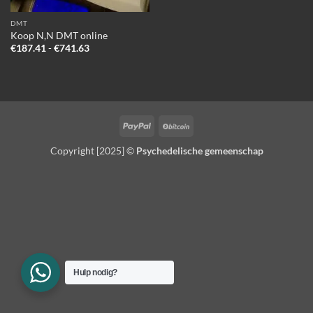
DMT
Koop N,N DMT online
Prijsklasse:
€
187.41
-
€
741.63
€187.41
tot
€741.63
PayPal
BitCoin
Copyright [2025] ©
Psychedelische gemeenschap
Hulp nodig?