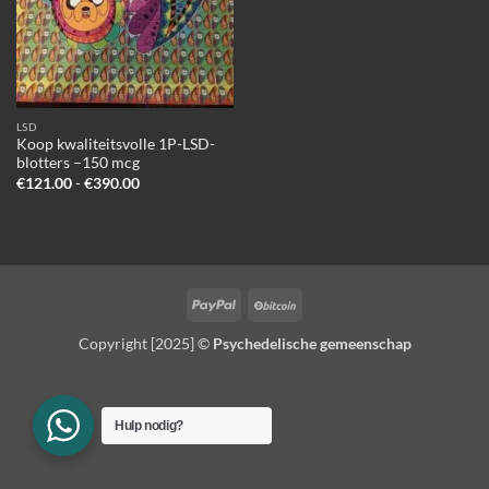
LSD
Koop kwaliteitsvolle 1P-LSD-
blotters –150 mcg
Prijsklasse:
€
121.00
-
€
390.00
€121.00
tot
€390.00
PayPal
BitCoin
Copyright [2025] ©
Psychedelische gemeenschap
Hulp nodig?