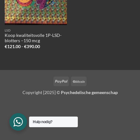
LSD
Koop kwaliteitsvolle 1P-LSD-
blotters –150 mcg
Prijsklasse:
€
121.00
-
€
390.00
€121.00
tot
€390.00
PayPal
BitCoin
Copyright [2025] ©
Psychedelische gemeenschap
Hulp nodig?