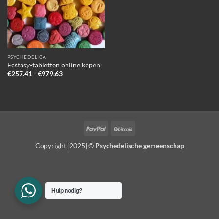
PSYCHEDELICA
Ecstasy-tabletten online kopen
Prijsklasse:
€
257.41
-
€
979.63
€257.41
tot
€979.63
PayPal
BitCoin
Copyright [2025] ©
Psychedelische gemeenschap
Hulp nodig?