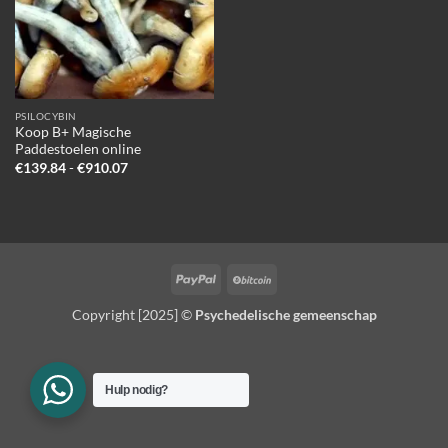
PSILOCYBIN
Koop B+ Magische
Paddestoelen online
Prijsklasse:
€
139.84
-
€
910.07
€139.84
tot
€910.07
PayPal
BitCoin
Copyright [2025] ©
Psychedelische gemeenschap
Hulp nodig?