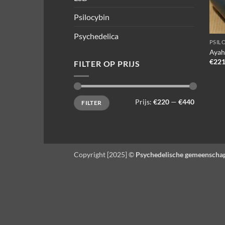
Psilocybin
Psychedelica
PSIL
Ayah
€
221
FILTER OP PRIJS
Min.
Max.
Prijs:
€220
—
€440
FILTER
prijs
prijs
Copyright [2025] ©
Psychedelische gemeenscha