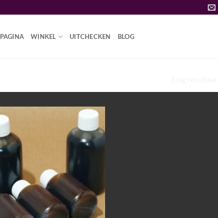
PAGINA
WINKEL
UITCHECKEN
BLOG
Enig resultaat
AYAHUASCA TE KOOP”
Add to
wishlist