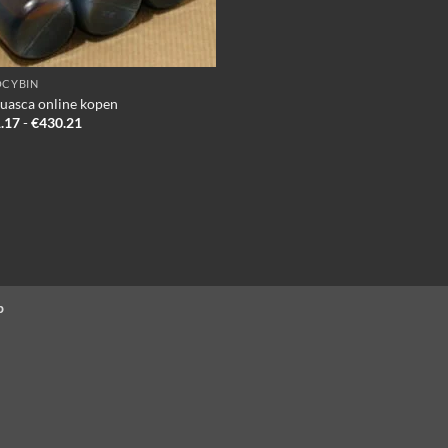
OCYBIN
uasca online kopen
Prijsklasse:
.17
-
€
430.21
€221.17
tot
€430.21
p