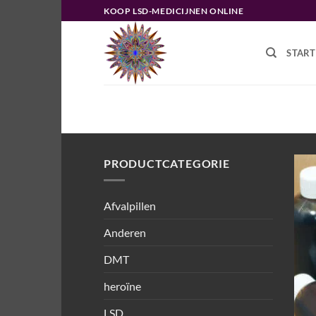
Ga
KOOP LSD-MEDICIJNEN ONLINE
naar
inhoud
START
HOME
/
PRODUCTEN GETAGGED “
PRODUCTCATEGORIE
Afvalpillen
Anderen
DMT
heroïne
LSD