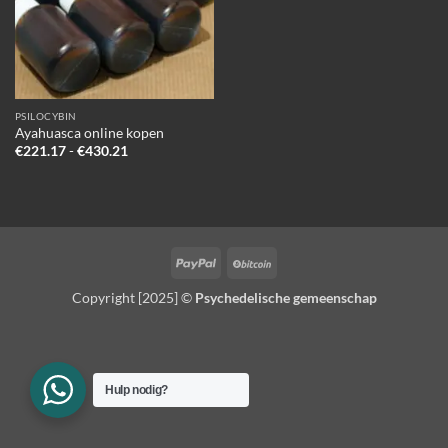
PSILOCYBIN
Ayahuasca online kopen
Prijsklasse:
€
221.17
-
€
430.21
€221.17
tot
€430.21
PayPal
BitCoin
Copyright [2025] ©
Psychedelische gemeenschap
Hulp nodig?