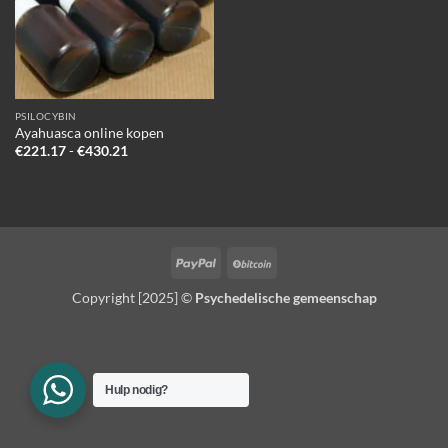
PSILOCYBIN
Ayahuasca online kopen
Prijsklasse:
€
221.17
-
€
430.21
€221.17
tot
€430.21
PayPal
BitCoin
Copyright [2025] ©
Psychedelische gemeenschap
Hulp nodig?