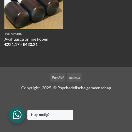
PSILOCYBIN
Ayahuasca online kopen
Prijsklasse:
€
221.17
-
€
430.21
€221.17
tot
€430.21
PayPal
BitCoin
Copyright [2025] ©
Psychedelische gemeenschap
Hulp nodig?