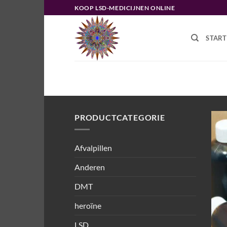
Ga
KOOP LSD-MEDICIJNEN ONLINE
naar
inhoud
START
HOME
/
PRODUCTEN GETAGGED “
PRODUCTCATEGORIE
Afvalpillen
Anderen
DMT
heroïne
LSD