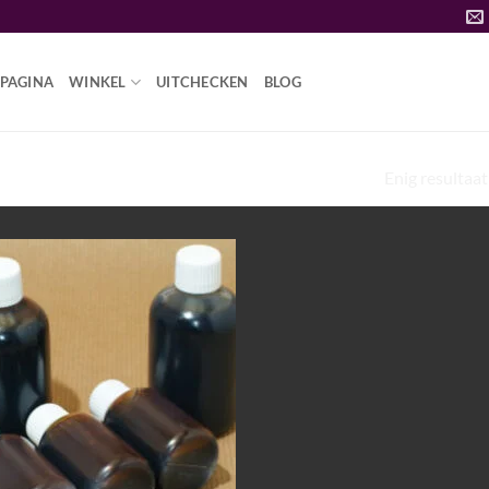
PAGINA
WINKEL
UITCHECKEN
BLOG
Enig resultaat
AYAHUASCA KOPEN”
Add to
wishlist