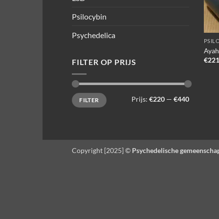
Psilocybin
Psychedelica
PSIL
Ayah
€
221
FILTER OP PRIJS
Min.
Max.
Prijs:
€220
—
€440
FILTER
prijs
prijs
Copyright [2025] ©
Psychedelische gemeenscha