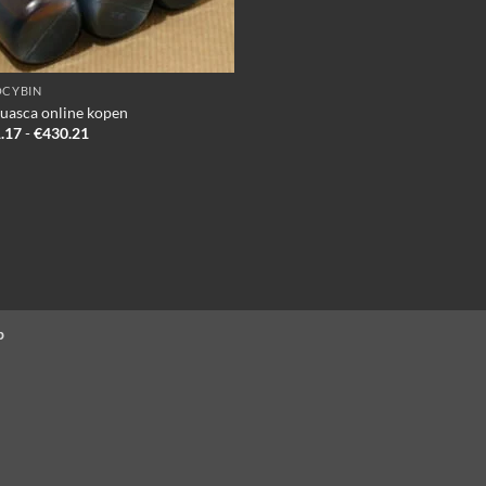
OCYBIN
uasca online kopen
Prijsklasse:
.17
-
€
430.21
€221.17
tot
€430.21
p