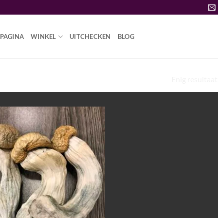
PAGINA
WINKEL
UITCHECKEN
BLOG
Enig resultaat
ALBINO PENISNIJDZWAMSPOREN”
Add to
wishlist