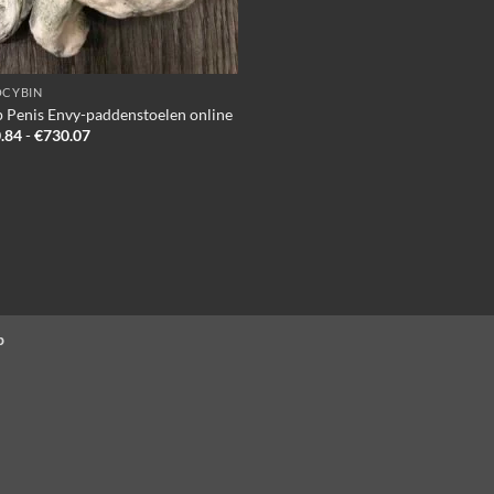
OCYBIN
 Penis Envy-paddenstoelen online
Prijsklasse:
.84
-
€
730.07
€130.84
tot
€730.07
p