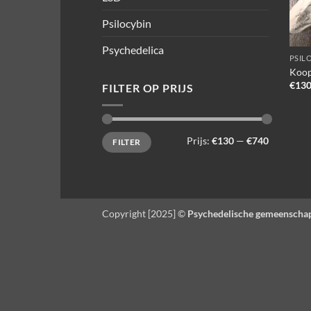
Psilocybin
Psychedelica
PSIL
Koop
€
130
FILTER OP PRIJS
Min.
Max.
Prijs:
€130
—
€740
FILTER
prijs
prijs
Copyright [2025] ©
Psychedelische gemeenscha