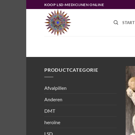
Ga
KOOP LSD-MEDICIJNEN ONLINE
naar
inhoud
START
HOME
/
PRODUCTEN GETAGGED “
PRODUCTCATEGORIE
Afvalpillen
Anderen
DMT
heroïne
LSD