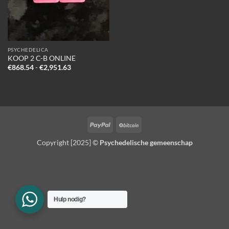
PSYCHEDELICA
KOOP 2 C-B ONLINE
Prijsklasse:
€
868.54
-
€
2,951.63
€868.54
tot
€2,951.63
PayPal
BitCoin
Copyright [2025] ©
Psychedelische gemeenschap
Hulp nodig?